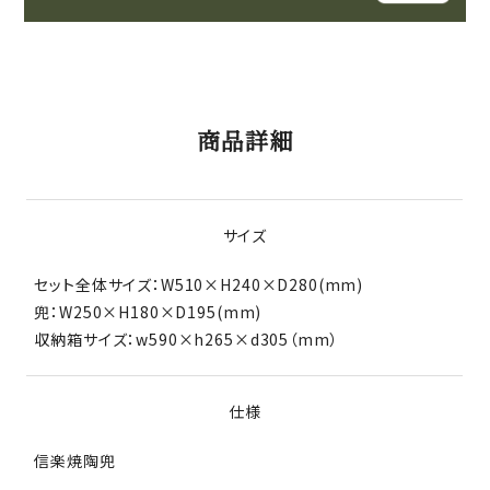
商品詳細
サイズ
セット全体サイズ：W510×H240×D280(mm)
兜：W250×H180×D195(mm)
収納箱サイズ：w590×h265×d305（mm）
仕様
信楽焼陶兜