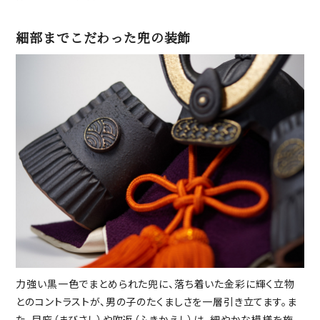
細部までこだわった兜の装飾
力強い黒一色でまとめられた兜に、落ち着いた金彩に輝く立物
とのコントラストが、男の子のたくましさを一層引き立てます。ま
た、目庇（まびさし）や吹返（ふきかえし）は、細やかな模様を施