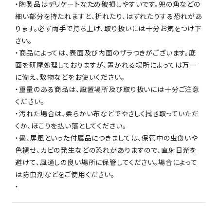
・陶製品はデリケートなため破損しやすいです。兜の角などの
細い部分を持たれますと、折れたり、はずれたりする恐れがあ
ります。必ず両手で持ち上げ、取り扱いには十分お気をつけ下
さい。
・商品によっては、表面及び内面のザラつきがございます。底
面を研摩処理しておりますが、置かれる場所によっては万一
に備え、敷物などをお使いください。
・重量のある商品は、設置場所及び取り扱いには十分ご注意
ください。
・汚れた場合は、柔らかい布などでやさしく拭き取っていただ
くか、ほこりを払い落としてください。
・畳、屏風といった付属品につきましては、保管中の虫食いや
色褪せ、カビの発生などの恐れがありますので、直射日光を
避けて、風通しの良い場所に保管してください。場合によって
は防虫剤などをご使用ください。
・