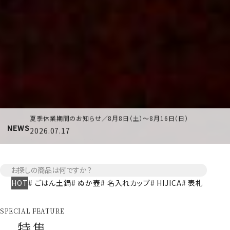
2026.07.06
【新登場】hoccoriシリーズに食器が仲間入り！
2026.08.03
【コラム】ひんやり甘味を楽しむ、夏のうつわ
2026.07.18
夏季休業期間のお知らせ／8月8日（土）～8月16日（日）
2026.07.17
NEWS
新商品のお知らせ｜花器ブランド「ma」
2026.07.06
【コラム】hoccoriのふくろう食器で、食卓に小さな楽しみを
2026.07.06
HOT
ごはん土鍋
ぬか壺
名入れカップ
HIJICA
表札
【新登場】hoccoriシリーズに食器が仲間入り！
2026.08.03
【コラム】ひんやり甘味を楽しむ、夏のうつわ
SPECIAL FEATURE
2026.07.18
特集