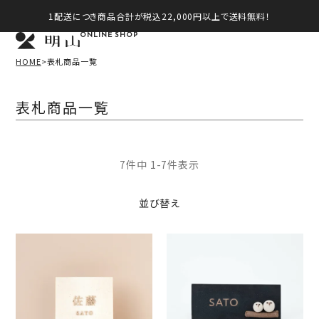
1配送につき商品合計が税込22,000円以上で送料無料！
ONLINE SHOP
HOME
表札商品一覧
表札商品一覧
7
件中
1
-
7
件表示
並び替え