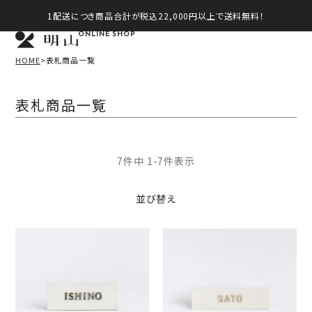
1配送につき商品合計が税込22,000円以上で送料無料！
ONLINE SHOP
HOME
表札商品一覧
表札商品一覧
7
件中
1
-
7
件表示
並び替え