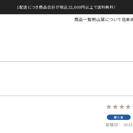
1配送につき商品合計が税込22,000円以上で送料無料！
商品一覧
明山窯について
信楽
購入者
投稿日
2023