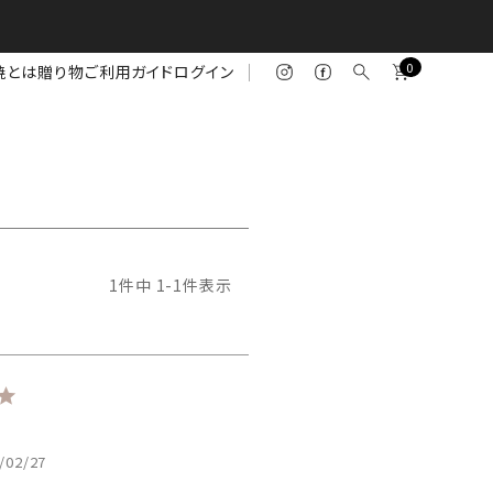
0
焼とは
贈り物
ご利用ガイド
ログイン
1
件中
1
-
1
件表示
/02/27