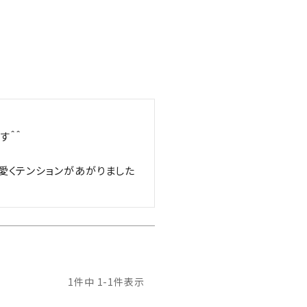
＾＾

くテンションがあがりました

1
件中
1
-
1
件表示