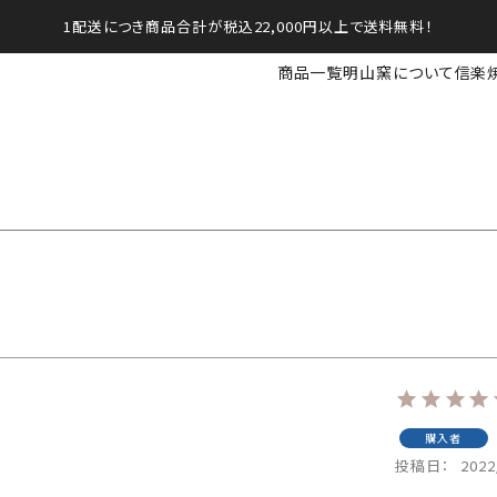
1配送につき商品合計が税込22,000円以上で送料無料！
商品一覧
明山窯について
信楽
購入者
投稿日
2022