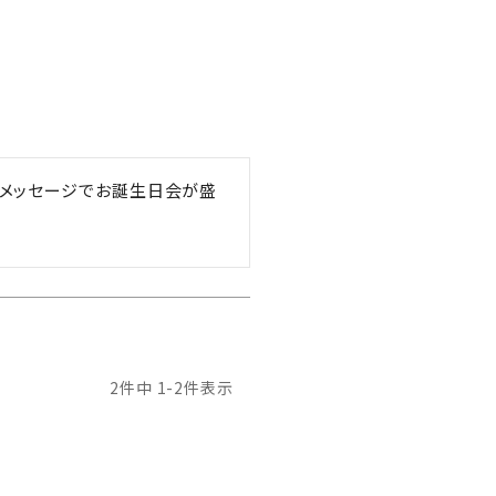
のメッセージでお誕生日会が盛
2
件中
1
-
2
件表示