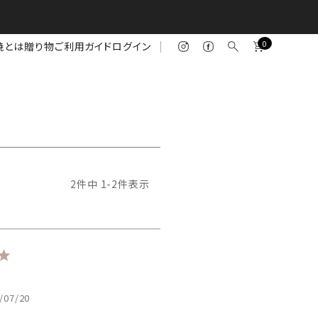
0
焼とは
贈り物
ご利用ガイド
ログイン
2
件中
1
-
2
件表示
/07/20