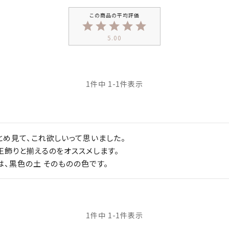
5.00
1
件中
1
-
1
件表示
とめ見て、これ欲しいって思いました。

王飾りと揃えるのをオススメします。

1
件中
1
-
1
件表示