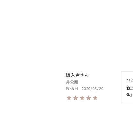
購入者
ひ
非公開
親
投稿日
2020/03/20