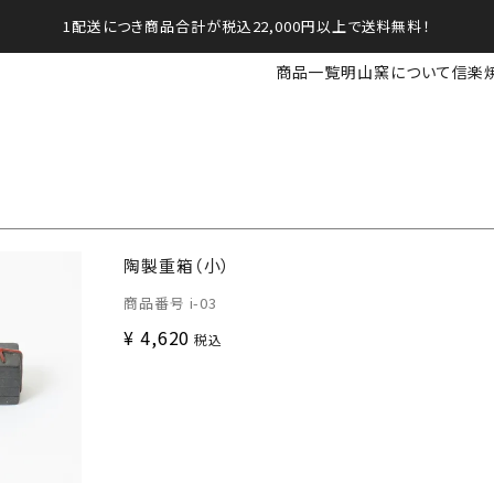
1配送につき商品合計が税込22,000円以上で送料無料！
商品一覧
明山窯について
信楽
陶製重箱（小）
商品番号
i-03
¥
4,620
税込