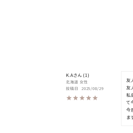
K.A
1
友
北海道
女性
友
投稿日
2025/08/29
私
て
今
ま