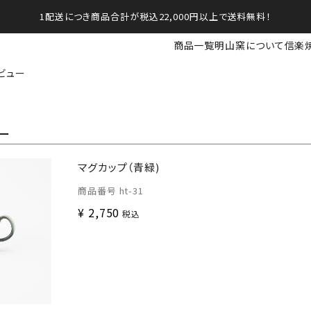
1配送につき商品合計が税込22,000円以上で送料無料！
商品一覧
明山窯について
信楽
ビュー
ー
マグカップ（青緑)
商品番号
ht-31
¥
2,750
税込