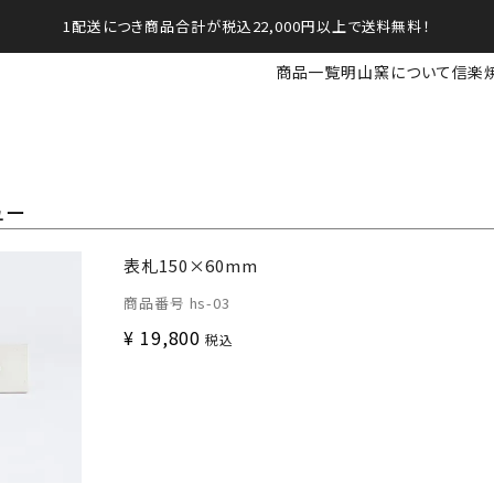
1配送につき商品合計が税込22,000円以上で送料無料！
商品一覧
明山窯について
信楽
ュー
表札150×60mm
商品番号
hs-03
¥
19,800
税込