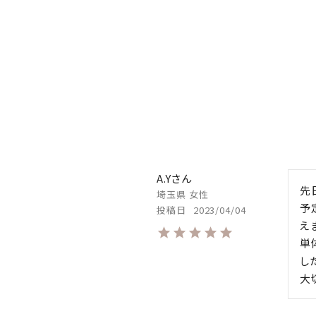
A.Y
先
埼玉県
女性
予
投稿日
2023/04/04
えま
単
し
大