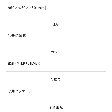
h60×w50×d50(mm)
仕様
信楽焼置物
カラー
銀彩(MILK+SILVER)
付属品
専用パッケージ
注意事項