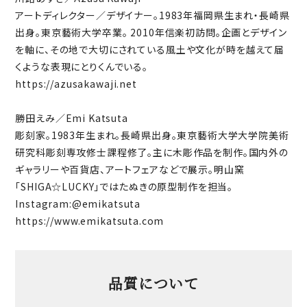
アートディレクター／デザイナー。1983年福岡県生まれ・長崎県
出身。東京藝術大学卒業。 2010年信楽初訪問。企画とデザイン
を軸に、その地で大切にされている風土や文化が時を越えて届
くような表現にとりくんでいる。
https://azusakawaji.net
勝田えみ／Emi Katsuta
彫刻家。1983年生まれ。長崎県出身。東京藝術大学大学院美術
研究科彫刻専攻修士課程修了。主に木彫作品を制作。国内外の
ギャラリーや百貨店、アートフェアなどで展示。明山窯
「SHIGA☆LUCKY」ではたぬきの原型制作を担当。
Instagram:
@emikatsuta
https://www.emikatsuta.com
品質について