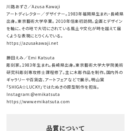
川路あずさ／Azusa Kawaji
アートディレクター／デザイナー。1983年福岡県生まれ・長崎県
出身。東京藝術大学卒業。 2010年信楽初訪問。企画とデザイン
を軸に、その地で大切にされている風土や文化が時を越えて届
くような表現にとりくんでいる。
https://azusakawaji.net
勝田えみ／Emi Katsuta
彫刻家。1983年生まれ。長崎県出身。東京藝術大学大学院美術
研究科彫刻専攻修士課程修了。主に木彫作品を制作。国内外の
ギャラリーや百貨店、アートフェアなどで展示。明山窯
「SHIGA☆LUCKY」ではたぬきの原型制作を担当。
Instagram:
@emikatsuta
https://www.emikatsuta.com
品質について