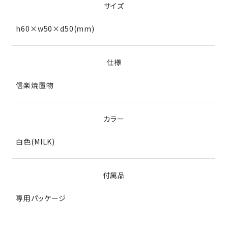
サイズ
h60×w50×d50(mm)
仕様
信楽焼置物
カラー
白色(MILK)
付属品
専用パッケージ