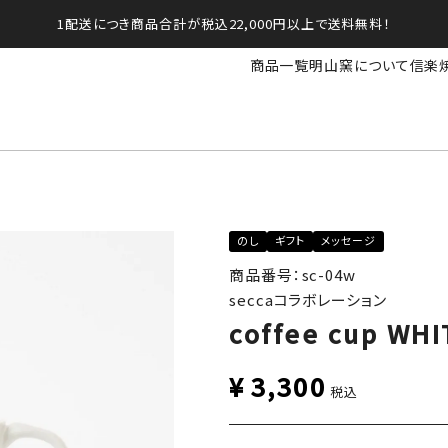
1配送につき商品合計が税込22,000円以上で送料無料！
商品一覧
明山窯について
信楽
のし
ギフト
メッセージ
商品番号：sc-04w
seccaコラボレーション
coffee cup WHI
¥
3,300
税込