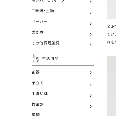
ご飯鍋・土鍋
サーバー
金沢
ぬか壺
てい
れも
その他調理道具
生活用品
花器
傘立て
手洗い鉢
蚊遣器
照明