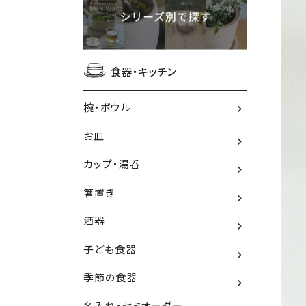
食器・キッチン
椀・ボウル
お皿
カップ・湯呑
箸置き
酒器
子ども食器
季節の食器
名入れ・セミオーダー