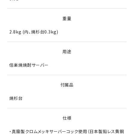
重量
2.8kg (内、焼杉台0.3kg)
用途
信楽焼焼酎サーバー
付属品
焼杉台
仕様
・真鍮製クロムメッキサーバーコック使用（日本製鉛レス黄銅