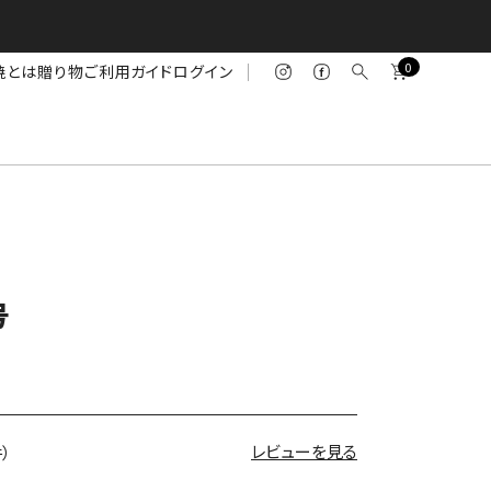
0
焼とは
贈り物
ご利用ガイド
ログイン
号
レビューを見る
件）