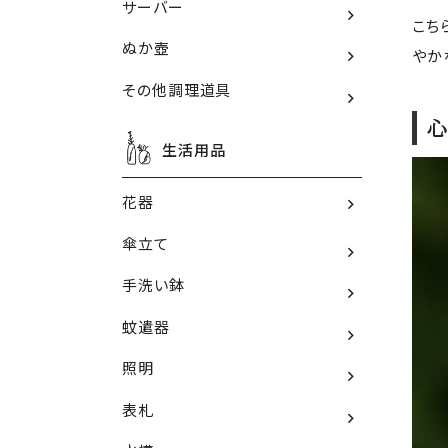
サーバー
こち
ぬか壺
やか
その他調理道具
心
生活用品
花器
傘立て
手洗い鉢
蚊遣器
照明
表札