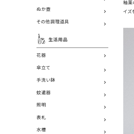
釉薬
ぬか壺
イズ
その他調理道具
生活用品
花器
傘立て
手洗い鉢
蚊遣器
照明
表札
水槽