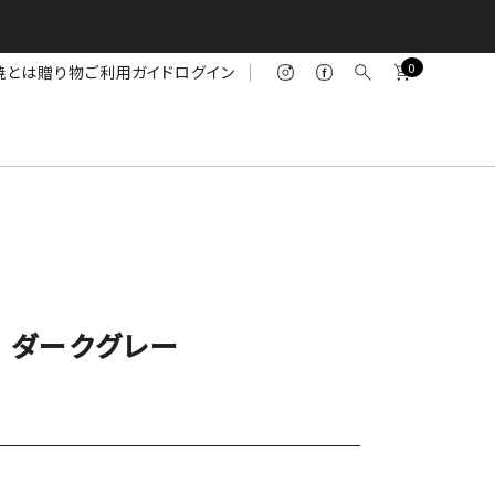
0
焼とは
贈り物
ご利用ガイド
ログイン
S） ダークグレー