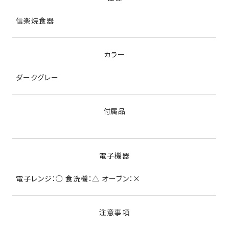
信楽焼食器
カラー
ダークグレー
付属品
電子機器
電子レンジ：○ 食洗機：△ オーブン：×
注意事項