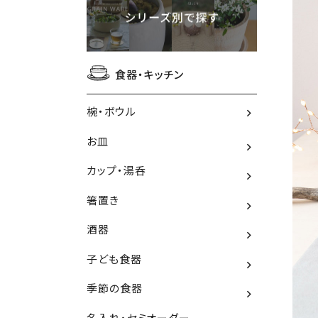
食器・キッチン
椀・ボウル
お皿
カップ・湯呑
箸置き
酒器
子ども食器
季節の食器
名入れ・セミオーダー