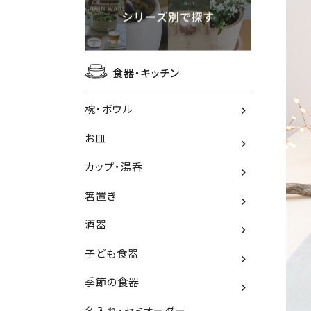
食器・キッチン
椀・ボウル
お皿
カップ・湯呑
箸置き
酒器
子ども食器
季節の食器
名入れ・セミオーダー