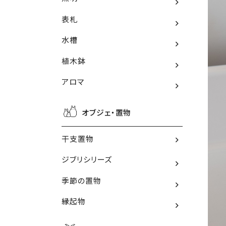
表札
水槽
植木鉢
アロマ
オブジェ・置物
干支置物
ジブリシリーズ
季節の置物
縁起物