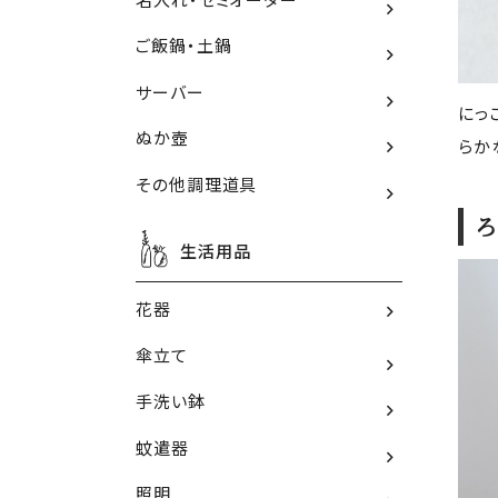
ご飯鍋・土鍋
サーバー
にっ
ぬか壺
らか
その他調理道具
ろ
生活用品
花器
傘立て
手洗い鉢
蚊遣器
照明