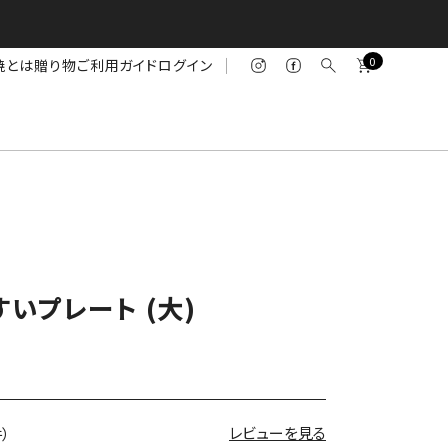
0
焼とは
贈り物
ご利用ガイド
ログイン
いプレート (大)
レビューを見る
件）