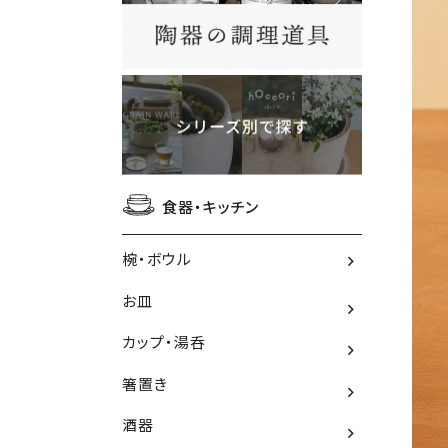
食器・キッチン
椀・ボウル
お皿
カップ・湯呑
箸置き
酒器