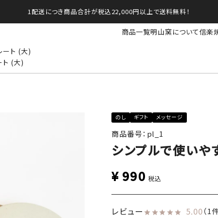
1配送につき商品合計が税込22,000円以上で送料無料！
商品一覧
明山窯について
信楽
ート (大)
 (大)
のし
ギフト
メッセージ
商品番号：pl_1
シンプルで使いやす
¥
990
税込
レビュー
5.00
（1