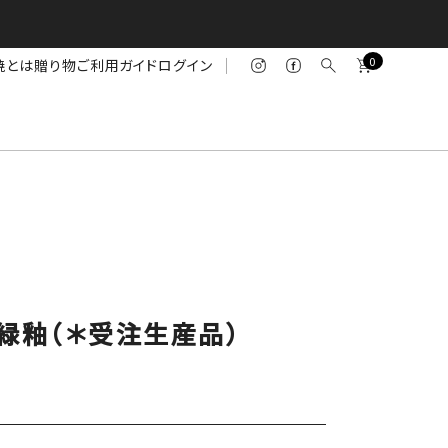
0
焼とは
贈り物
ご利用ガイド
ログイン
ock緑釉（＊受注生産品）