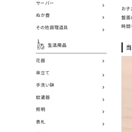
サーバー
お子
ぬか壺
盤面
時間
その他調理道具
生活用品
当
花器
傘立て
手洗い鉢
蚊遣器
照明
表札