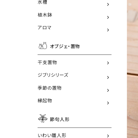
水槽
植木鉢
アロマ
オブジェ・置物
干支置物
ジブリシリーズ
季節の置物
縁起物
節句人形
いわい雛人形