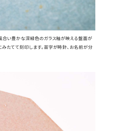
の風合い豊かな深緑色のガラス釉が映える盤面が
にみたてて刻印します。苗字が時針、お名前が分