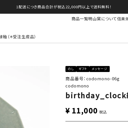
1配送につき商品合計が税込22,000円以上で送料無料！
商品一覧
明山窯について
信楽
ock緑釉（＊受注生産品）
のし
ギフト
メッセージ
商品番号：codomono-06g
codomono
birthday_cl
¥
11,000
税込