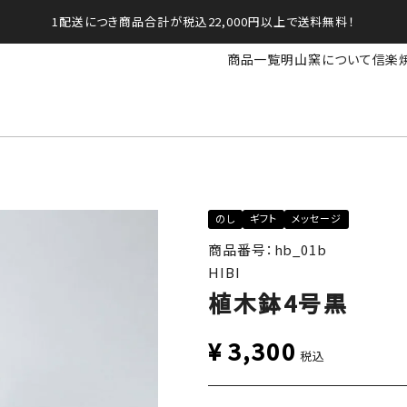
1配送につき商品合計が税込22,000円以上で送料無料！
商品一覧
明山窯について
信楽
のし
ギフト
メッセージ
商品番号：hb_01b
HIBI
植木鉢4号黒
¥
3,300
税込