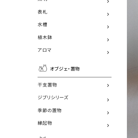
表札
水槽
植木鉢
アロマ
オブジェ・置物
干支置物
ジブリシリーズ
季節の置物
縁起物