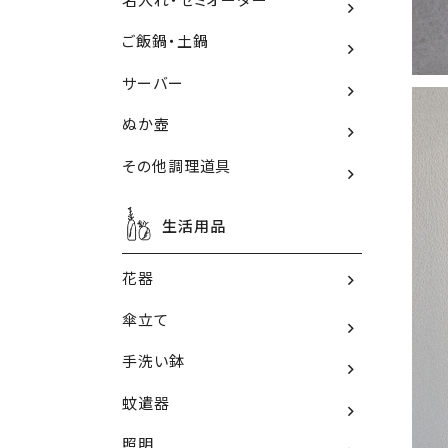
ご飯鍋・土鍋
サーバー
ぬか壺
その他調理道具
生活用品
花器
傘立て
手洗い鉢
蚊遣器
照明