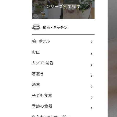
食器・キッチン
椀・ボウル
お皿
カップ・湯呑
箸置き
酒器
子ども食器
季節の食器
名入れ・セミオーダー