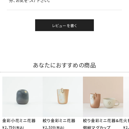
分、お気をつけ下さい。
レビューを書く
あなたにおすすめの商品
金彩小花ミニ花器
絞り金彩ミニ花器
絞り金彩ミニ花器&花
火
¥
2,750
¥
2,530
個紋マグカップ
¥
2
(税込)
(税込)