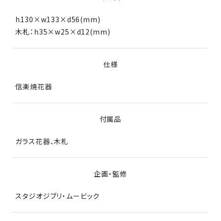
h130×w133×d56(mm)
木札：h35×w25×d12(mm)
仕様
信楽焼花器
付属品
ガラス花器、木札
企画・監修
スタジオジブリ・ムービック