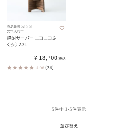
商品番号：s10-02
文字入れ可
焼酎サーバー ニコニコふ
くろう 2.2L
¥
18,700
税込
（24）
4.96
5
件中
1
-
5
件表示
並び替え