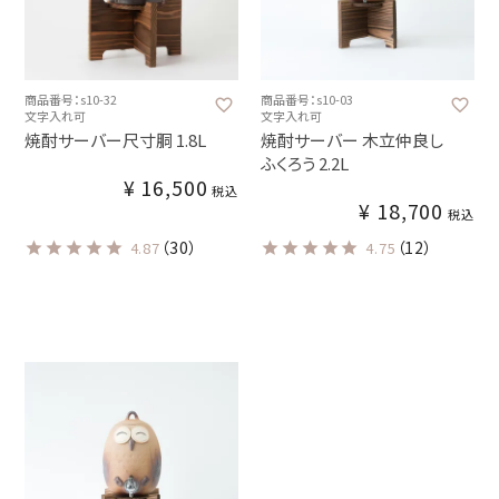
商品番号：s10-32
商品番号：s10-03
文字入れ可
文字入れ可
焼酎サーバー尺寸胴 1.8L
焼酎サーバー 木立仲良し
ふくろう 2.2L
¥
16,500
税込
¥
18,700
税込
（30）
（12）
4.87
4.75