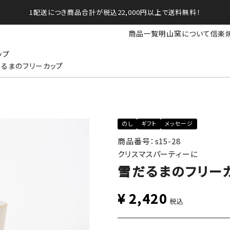
1配送につき商品合計が税込22,000円以上で送料無料！
商品一覧
明山窯について
信楽
ップ
るまのフリーカップ
のし
ギフト
メッセージ
商品番号：s15-28
クリスマスパーティーに
雪だるまのフリー
¥
2,420
税込