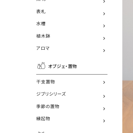
表札
水槽
植木鉢
アロマ
オブジェ・置物
干支置物
ジブリシリーズ
季節の置物
縁起物