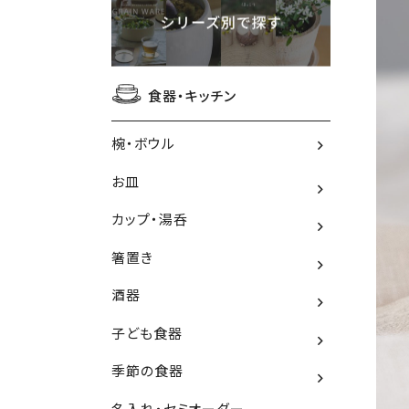
食器・キッチン
椀・ボウル
お皿
カップ・湯呑
箸置き
酒器
子ども食器
季節の食器
名入れ・セミオーダー