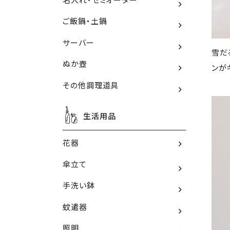
ご飯鍋・土鍋
サーバー
雪だ
ぬか壺
ンが
その他調理道具
生活用品
花器
傘立て
手洗い鉢
蚊遣器
照明