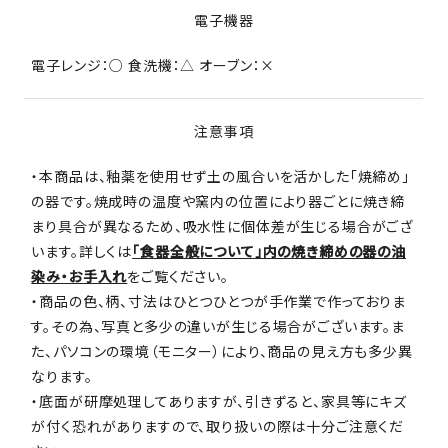
電子機器
電子レンジ：○ 食洗機：△ オーブン：×
注意事項
・本商品は、釉薬を使用せず土の風合いを活かした「焼締め」
の器です。焼成時の温度や窯内の位置により器ごとに焼き締
まり具合が異なるため、吸水性に個体差が生じる場合がござ
います。詳しくは
「食器全般について」内の焼き締めの器の油
染み・お手入れ
をご覧ください。
・商品の色、柄、寸法はひとつひとつが手作業で作っておりま
す。その為、写真と多少の違いが生じる場合がございます。ま
た、パソコンの環境（モニター）により、商品の見え方も多少異
なります。
・底面が研摩処理してありますが、引きずると、家具等にキズ
が付く恐れがありますので、取り扱いの際は十分ご注意くだ