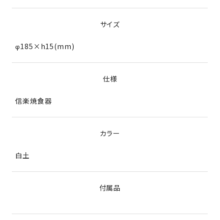
サイズ
φ185×h15(mm)
仕様
信楽焼食器
カラー
白土
付属品