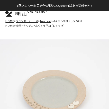
1配送につき商品合計が税込22,000円以上で送料無料！
ONLINE SHOP
HOME
ブランド・シリーズ
hoccori
ふくろう平皿（しろちび）
HOME
食器・キッチン
ふくろう平皿（しろちび）