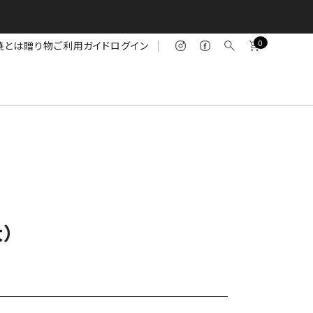
0
焼とは
贈り物
ご利用ガイド
ログイン
）