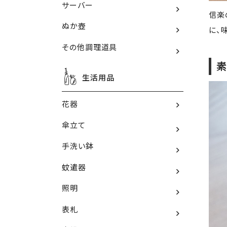
サーバー
信楽
ぬか壺
に、
その他調理道具
素
生活用品
花器
傘立て
手洗い鉢
蚊遣器
照明
表札