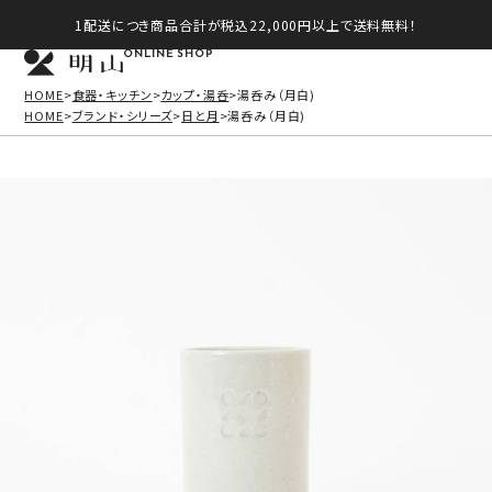
1配送につき商品合計が税込22,000円以上で送料無料！
ONLINE SHOP
HOME
食器・キッチン
カップ・湯呑
湯呑み（月白)
HOME
ブランド・シリーズ
日と月
湯呑み（月白)