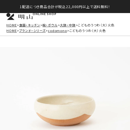
1配送につき商品合計が税込22,000円以上で送料無料！
ONLINE SHOP
HOME
食器・キッチン
椀・ボウル
大鉢・中鉢
こどものうつわ（大）火色
HOME
ブランド・シリーズ
codomono
こどものうつわ（大）火色