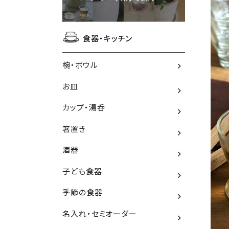
食器・キッチン
椀・ボウル
お皿
カップ・湯呑
箸置き
酒器
子ども食器
季節の食器
名入れ・セミオーダー