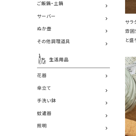
ご飯鍋・土鍋
サーバー
サラ
ぬか壺
雰囲
と盛
その他調理道具
生活用品
花器
傘立て
手洗い鉢
蚊遣器
照明