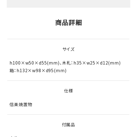
商品詳細
サイズ
h100×w50×d55(mm)、木札：h35×w25×d12(mm)
箱：h132×w98×d95(mm)
仕様
信楽焼置物
付属品