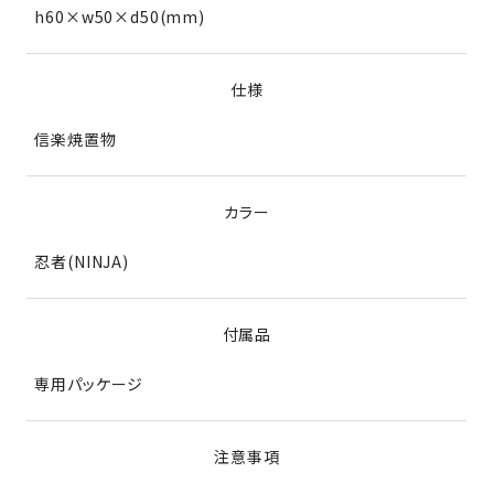
h60×w50×d50(mm)
仕様
信楽焼置物
カラー
忍者(NINJA)
付属品
専用パッケージ
注意事項