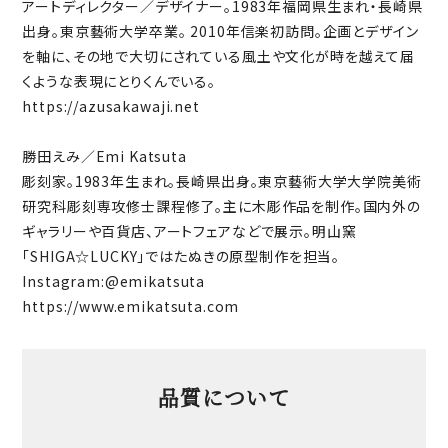
アートディレクター／デザイナー。1983年福岡県生まれ・長崎県
出身。東京藝術大学卒業。 2010年信楽初訪問。企画とデザイン
を軸に、その地で大切にされている風土や文化が時を越えて届
くような表現にとりくんでいる。
https://azusakawaji.net
勝田えみ／Emi Katsuta
彫刻家。1983年生まれ。長崎県出身。東京藝術大学大学院美術
研究科彫刻専攻修士課程修了。主に木彫作品を制作。国内外の
ギャラリーや百貨店、アートフェアなどで展示。明山窯
「SHIGA☆LUCKY」ではたぬきの原型制作を担当。
Instagram:
@emikatsuta
https://www.emikatsuta.com
品質について