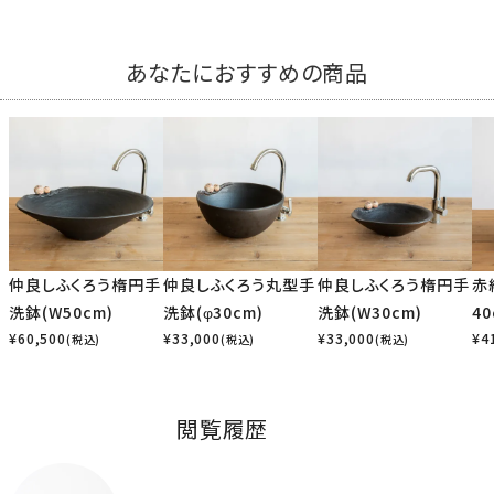
あなたにおすすめの商品
仲良しふくろう楕円手
仲良しふくろう丸型手
仲良しふくろう楕円手
赤
洗鉢(W50cm)
洗鉢(φ30cm)
洗鉢(W30cm)
40
¥
60,500
¥
33,000
¥
33,000
¥
4
(税込)
(税込)
(税込)
閲覧履歴