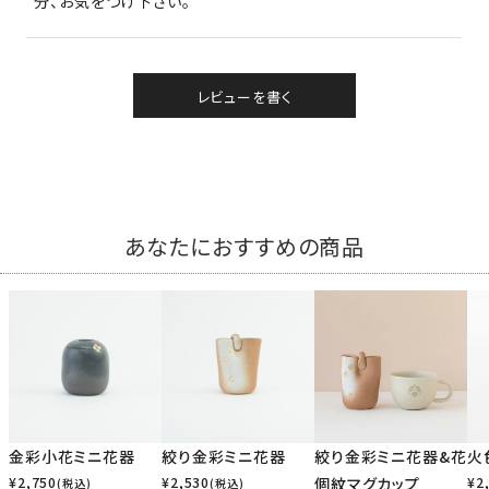
分、お気をつけ下さい。
レビューを書く
あなたにおすすめの商品
金彩小花ミニ花器
絞り金彩ミニ花器
絞り金彩ミニ花器&花
火
¥
2,750
¥
2,530
個紋マグカップ
¥
2
(税込)
(税込)