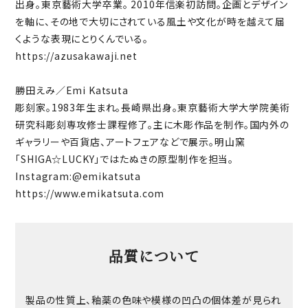
出身。東京藝術大学卒業。 2010年信楽初訪問。企画とデザイン
を軸に、その地で大切にされている風土や文化が時を越えて届
くような表現にとりくんでいる。
https://azusakawaji.net
勝田えみ／Emi Katsuta
彫刻家。1983年生まれ。長崎県出身。東京藝術大学大学院美術
研究科彫刻専攻修士課程修了。主に木彫作品を制作。国内外の
ギャラリーや百貨店、アートフェアなどで展示。明山窯
「SHIGA☆LUCKY」ではたぬきの原型制作を担当。
Instagram:
@emikatsuta
https://www.emikatsuta.com
品質について
製品の性質上、釉薬の色味や模様の凹凸の個体差が見られ