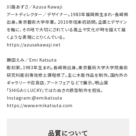
川路あずさ／Azusa Kawaji
アートディレクター／デザイナー。1983年福岡県生まれ・長崎県
出身。東京藝術大学卒業。 2010年信楽初訪問。企画とデザイン
を軸に、その地で大切にされている風土や文化が時を越えて届
くような表現にとりくんでいる。
https://azusakawaji.net
勝田えみ／Emi Katsuta
彫刻家。1983年生まれ。長崎県出身。東京藝術大学大学院美術
研究科彫刻専攻修士課程修了。主に木彫作品を制作。国内外の
ギャラリーや百貨店、アートフェアなどで展示。明山窯
「SHIGA☆LUCKY」ではたぬきの原型制作を担当。
Instagram:
@emikatsuta
https://www.emikatsuta.com
品質について