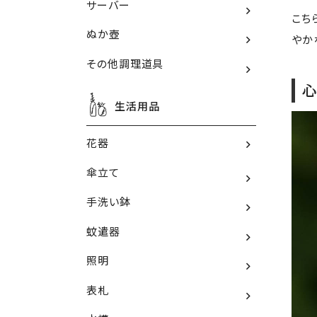
サーバー
こち
ぬか壺
やか
その他調理道具
心
生活用品
花器
傘立て
手洗い鉢
蚊遣器
照明
表札