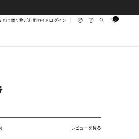
0
焼とは
贈り物
ご利用ガイド
ログイン
号
レビューを見る
件）