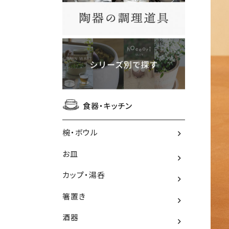
食器・キッチン
椀・ボウル
お皿
カップ・湯呑
箸置き
酒器