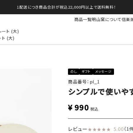
1配送につき商品合計が税込22,000円以上で送料無料！
商品一覧
明山窯について
信楽
ート (大)
 (大)
のし
ギフト
メッセージ
商品番号：pl_1
シンプルで使いやす
¥
990
税込
レビュー
5.00
（1