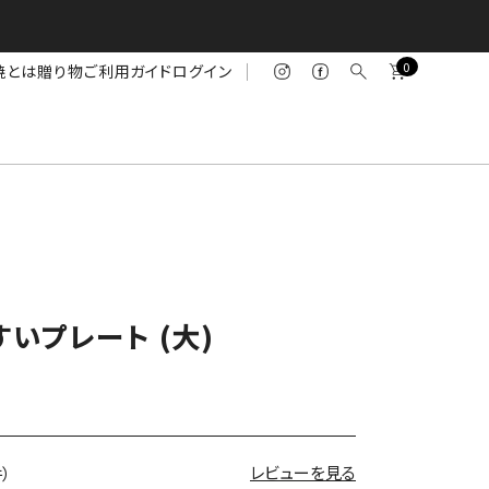
0
焼とは
贈り物
ご利用ガイド
ログイン
いプレート (大)
レビューを見る
件）