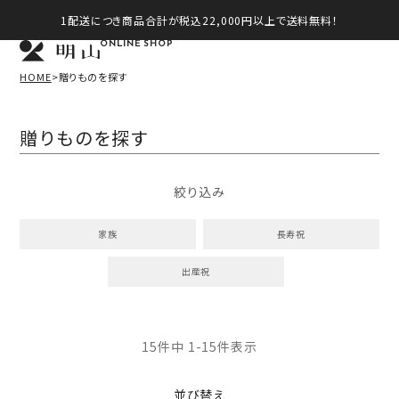
1配送につき商品合計が税込22,000円以上で送料無料！
ONLINE SHOP
HOME
贈りものを探す
贈りものを探す
絞り込み
家族
長寿祝
出産祝
15
件中
1
-
15
件表示
並び替え