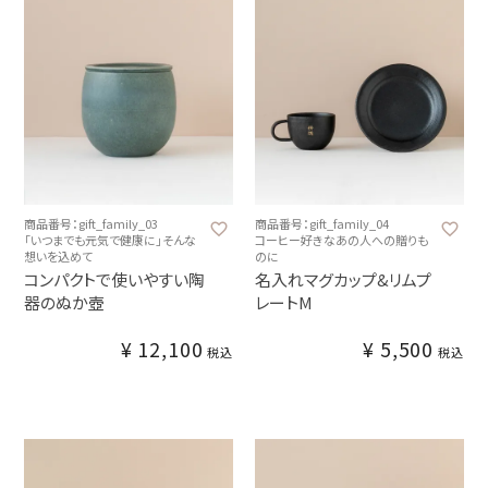
商品番号：gift_family_03
商品番号：gift_family_04
「いつまでも元気で健康に」そんな
コーヒー好きなあの人への贈りも
想いを込めて
のに
コンパクトで使いやすい陶
名入れマグカップ&リムプ
器のぬか壺
レートM
¥
12,100
¥
5,500
税込
税込