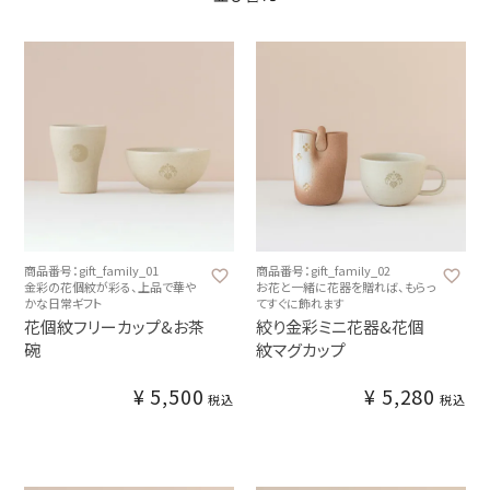
商品番号：gift_family_01
商品番号：gift_family_02
金彩の花個紋が彩る、上品で華や
お花と一緒に花器を贈れば、もらっ
かな日常ギフト
てすぐに飾れます
花個紋フリーカップ&お茶
絞り金彩ミニ花器&花個
碗
紋マグカップ
¥
5,500
¥
5,280
税込
税込