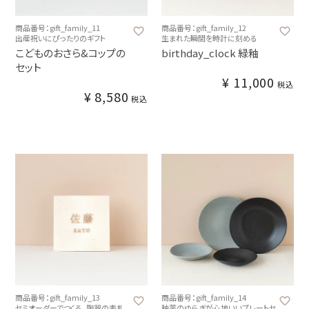
商品番号：gift_family_11
商品番号：gift_family_12
出産祝いにぴったりのギフト
生まれた瞬間を時計に刻める
こどものおさら&コップの
birthday_clock 緑釉
セット
¥
11,000
税込
¥
8,580
税込
商品番号：gift_family_13
商品番号：gift_family_14
セミオーダーでつくる、陶器の表札
釉薬のゆらぎが心地いいプレートセ