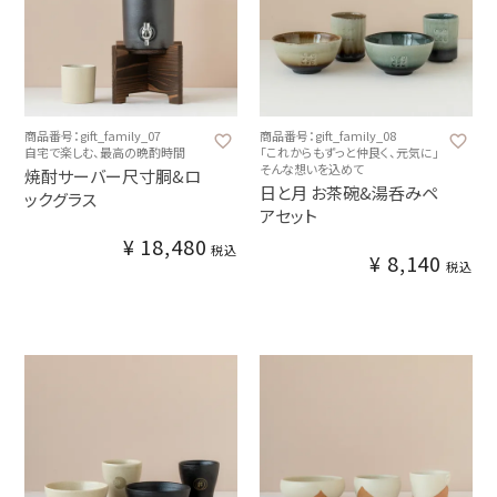
商品番号：gift_family_07
商品番号：gift_family_08
自宅で楽しむ、最高の晩酌時間
「これからもずっと仲良く、元気に」
そんな想いを込めて
焼酎サーバー尺寸胴&ロ
日と月 お茶碗&湯呑みペ
ックグラス
アセット
¥
18,480
税込
¥
8,140
税込