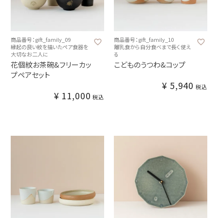
商品番号：gift_family_09
商品番号：gift_family_10
縁起の良い紋を描いたペア食器を
離乳食から自分食べまで長く使え
大切なお二人に
る
花個紋お茶碗&フリーカッ
こどものうつわ&コップ
プペアセット
¥
5,940
税込
¥
11,000
税込