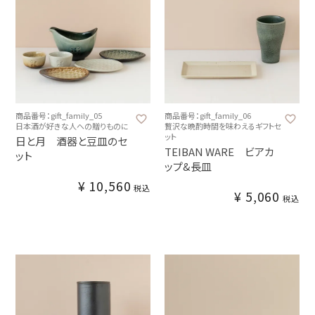
商品番号：gift_family_05
商品番号：gift_family_06
日本酒が好きな人への贈りものに
贅沢な晩酌時間を味わえるギフトセ
ット
日と月 酒器と豆皿のセ
TEIBAN WARE ビアカ
ット
ップ&長皿
¥
10,560
税込
¥
5,060
税込