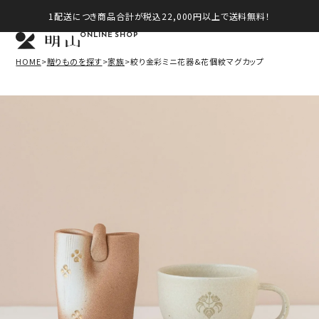
1配送につき商品合計が税込22,000円以上で送料無料！
ONLINE SHOP
HOME
贈りものを探す
家族
絞り金彩ミニ花器&花個紋マグカップ