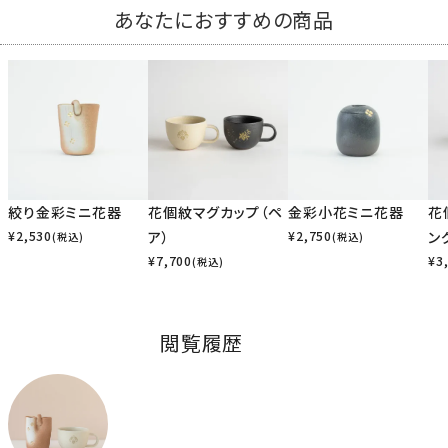
あなたにおすすめの商品
絞り金彩ミニ花器
花個紋マグカップ（ペ
金彩小花ミニ花器
花
¥
2,530
ア）
¥
2,750
ン
(税込)
(税込)
¥
7,700
¥
3
(税込)
閲覧履歴