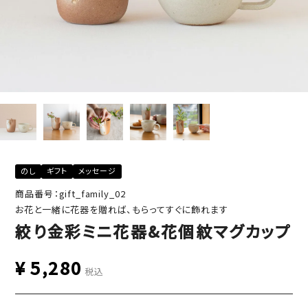
のし
ギフト
メッセージ
商品番号：gift_family_02
お花と一緒に花器を贈れば、もらってすぐに飾れます
絞り金彩ミニ花器&花個紋マグカップ
¥
5,280
税込