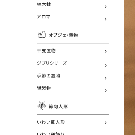
植木鉢
アロマ
オブジェ・置物
干支置物
ジブリシリーズ
季節の置物
縁起物
節句人形
いわい雛人形
いわい兜飾り