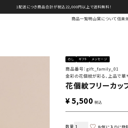
1配送につき商品合計が税込22,000円以上で送料無料！
商品一覧
明山窯について
信楽
のし
ギフト
メッセージ
商品番号：gift_family_01
金彩の花個紋が彩る、上品で華
花個紋フリーカッ
¥
5,500
税込
お気に入りに登