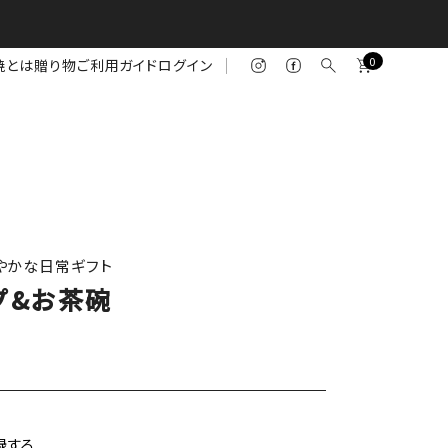
0
焼とは
贈り物
ご利用ガイド
ログイン
やかな日常ギフト
プ&お茶碗
録する