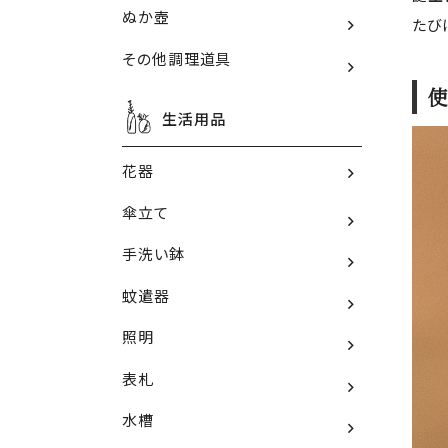
ぬか壺
たび
その他調理道具
使
生活用品
花器
傘立て
手洗い鉢
蚊遣器
照明
表札
水槽