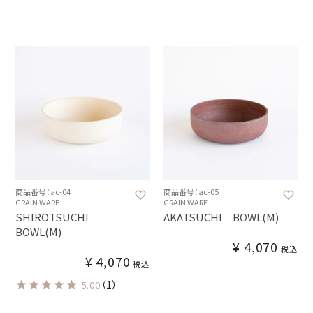
商品番号：ac-04
商品番号：ac-05
GRAIN WARE
GRAIN WARE
SHIROTSUCHI
AKATSUCHI BOWL(M)
BOWL(M)
¥
4,070
税込
¥
4,070
税込
（1）
5.00