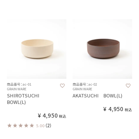
商品番号：ac-01
商品番号：ac-02
GRAIN WARE
GRAIN WARE
SHIROTSUCHI
AKATSUCHI BOWL(L)
BOWL(L)
¥
4,950
税込
¥
4,950
税込
（2）
5.00