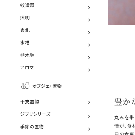
蚊遣器
照明
表札
水槽
植木鉢
アロマ
オブジェ・置物
豊か
干支置物
ジブリシリーズ
丸みを帯
情が、食
季節の置物
日の食事