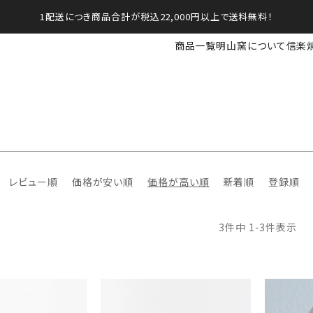
1配送につき商品合計が税込22,000円以上で送料無料！
商品一覧
明山窯について
信楽
レビュー順
価格が安い順
価格が高い順
新着順
登録順
3
件中
1
-
3
件表示