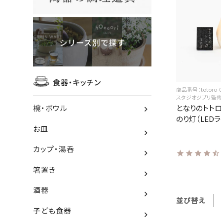
食器・キッチン
商品番号：totoro-
スタジオジブリ監
となりのトト
椀・ボウル
のり灯（LED
お皿
カップ・湯呑
箸置き
酒器
並び替え
子ども食器