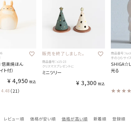
販売を終了しました。
06
商品番号：luck
修
手のひらサイ
商品番号：s15-23
ロ 信楽焼ほん
SHIGA☆L
クリスマスプレゼントに
ライト付）
光る
ミニツリー
¥
4,950
¥
3,300
税込
税込
4.48
（21）
レビュー順
価格が安い順
価格が高い順
新着順
登録順