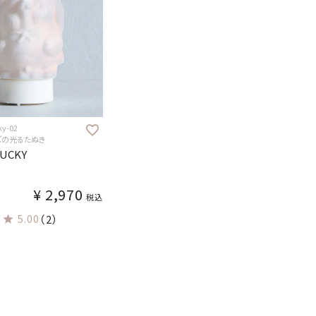
y-02
ズの光るたぬき
UCKY
¥
2,970
税込
5.00
（2）