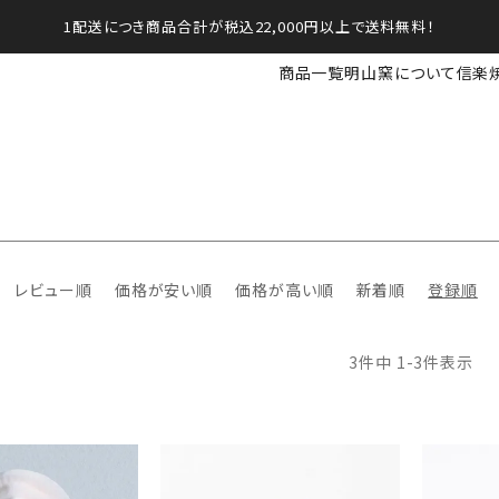
1配送につき商品合計が税込22,000円以上で送料無料！
商品一覧
明山窯について
信楽
レビュー順
価格が安い順
価格が高い順
新着順
登録順
3
件中
1
-
3
件表示