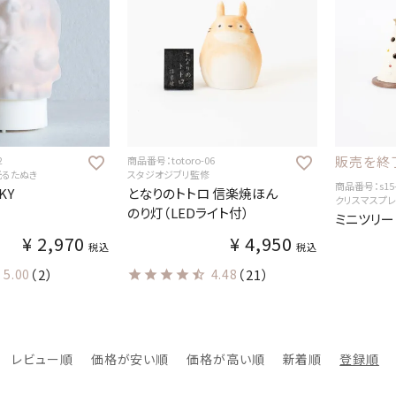
販売を終
2
商品番号：totoro-06
光るたぬき
スタジオジブリ監修
商品番号：s15-
KY
となりのトトロ 信楽焼ほん
クリスマスプ
のり灯（LEDライト付）
ミニツリー
¥
2,970
¥
4,950
税込
税込
5.00
（2）
4.48
（21）
レビュー順
価格が安い順
価格が高い順
新着順
登録順