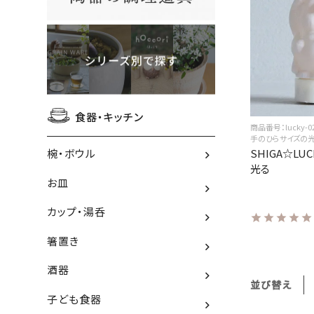
食器・キッチン
商品番号：lucky-0
手のひらサイズの
SHIGA☆LUC
椀・ボウル
光る
お皿
カップ・湯呑
箸置き
酒器
並び替え
子ども食器