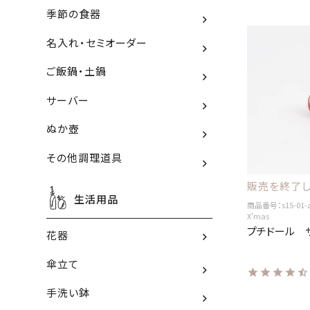
季節の食器
名入れ・セミオーダー
ご飯鍋・土鍋
サーバー
ぬか壺
その他調理道具
販売を終了し
生活用品
商品番号：s15-01-
X'mas
プチドール 
花器
傘立て
手洗い鉢