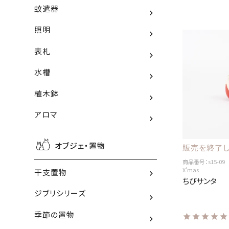
蚊遣器
照明
表札
水槽
植木鉢
アロマ
オブジェ・置物
販売を終了し
商品番号：s15-09
X'mas
干支置物
ちびサンタ
ジブリシリーズ
季節の置物