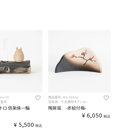
ro-10
商品番号：eto-01Aop
リ監修
信楽焼 干支置物オプション
トロ 信楽焼一輪
陶屏風 -赤絵付梅-
¥
6,050
税込
¥
5,500
税込