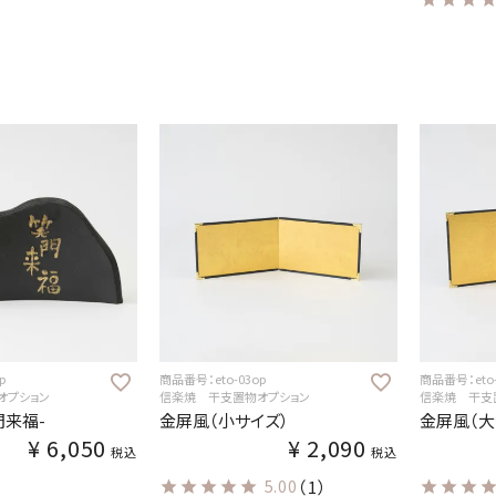
p
商品番号：eto-03op
商品番号：eto-
オプション
信楽焼 干支置物オプション
信楽焼 干支
門来福-
金屏風（小サイズ）
金屏風（大
¥
6,050
¥
2,090
税込
税込
5.00
（1）