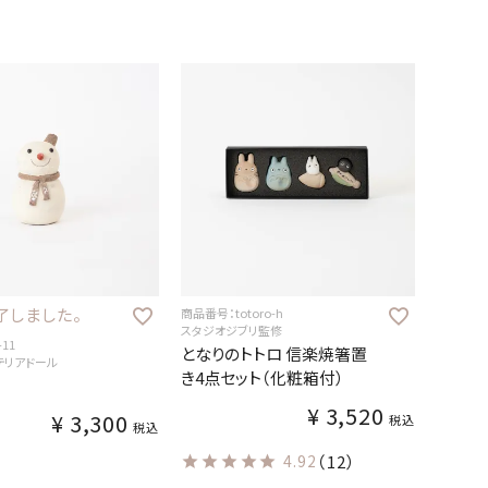
了しました。
商品番号：totoro-h
スタジオジブリ監修
11
となりのトトロ 信楽焼箸置
ンテリアドール
き4点セット（化粧箱付）
¥
3,520
¥
3,300
税込
税込
4.92
（12）