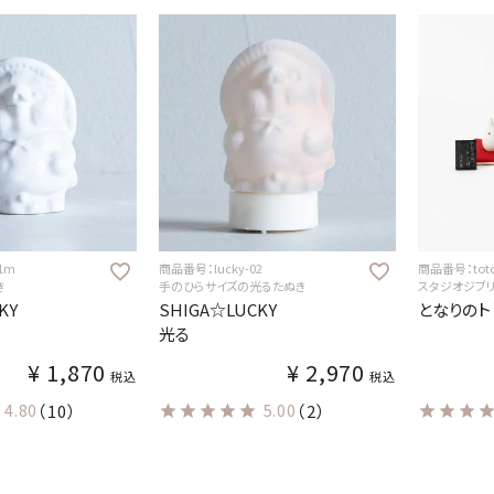
1m
商品番号：lucky-02
商品番号：toto
き
手のひらサイズの光るたぬき
スタジオジブ
KY
SHIGA☆LUCKY
となりのト
光る
¥
1,870
¥
2,970
税込
税込
4.80
（10）
5.00
（2）