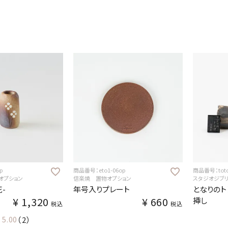
p
商品番号：eto1-06op
商品番号：toto
オプション
信楽焼 置物オプション
スタジオジブ
-
年号入りプレート
となりのト
¥
1,320
¥
660
挿し
税込
税込
5.00
（2）