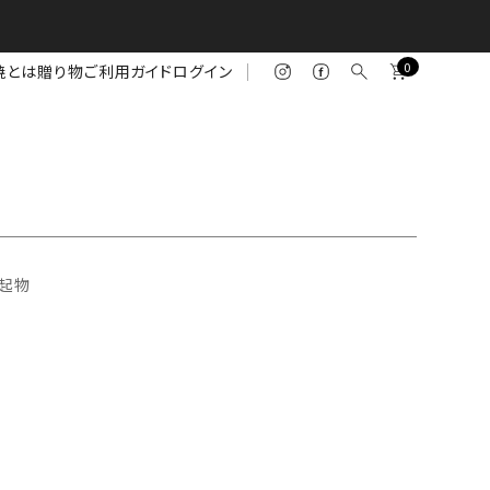
0
焼とは
贈り物
ご利用ガイド
ログイン
起物