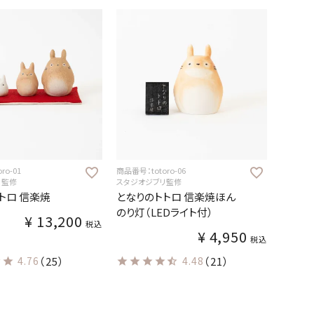
ro-01
商品番号：totoro-06
リ監修
スタジオジブリ監修
トロ 信楽焼
となりのトトロ 信楽焼ほん
のり灯（LEDライト付）
¥
13,200
税込
¥
4,950
税込
4.76
（25）
4.48
（21）