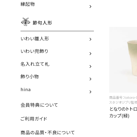
縁起物
節句人形
いわい雛人形
いわい兜飾り
名入れ立て札
飾り小物
hina
商品番号：totoro-
スタジオジブリ監
会員特典について
となりのトトロ
カップ(緑)
ご利用ガイド
商品の品質・不良について