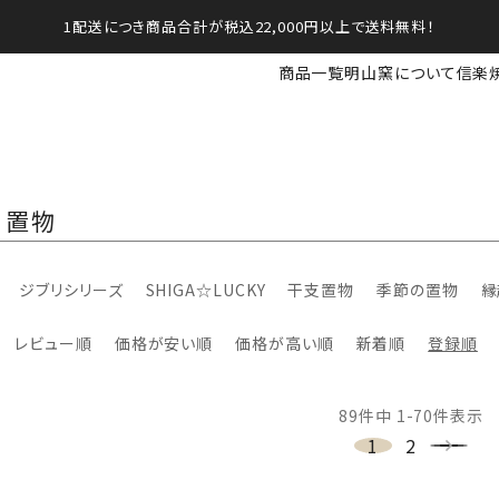
1配送につき商品合計が税込22,000円以上で送料無料！
商品一覧
明山窯について
信楽
・置物
ジブリシリーズ
SHIGA☆LUCKY
干支置物
季節の置物
縁
レビュー順
価格が安い順
価格が高い順
新着順
登録順
89
件中
1
-
70
件表示
1
2