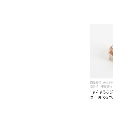
商品番号：eto12-0
信楽焼 干支置物
「まんまるち
ズ 選べる単