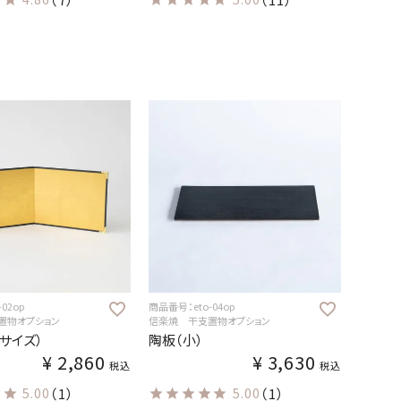
02op
商品番号：eto-04op
置物オプション
信楽焼 干支置物オプション
サイズ）
陶板（小）
¥
2,860
¥
3,630
税込
税込
5.00
（1）
5.00
（1）