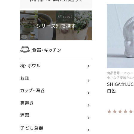
食器・キッチン
椀・ボウル
商品番号：lucky-0
お皿
小さな信楽焼たぬ
SHIGA☆LUC
カップ・湯呑
白色
箸置き
酒器
子ども食器