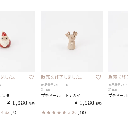
ました。
販売を終了しました。
販売を終
a
商品番号：s15-01-b
商品番号：s15-
X'mas
X'mas
サンタ
プチドール トナカイ
プチドー
¥
1,980
¥
1,980
税込
税込
4.33
（3）
5.00
（10）