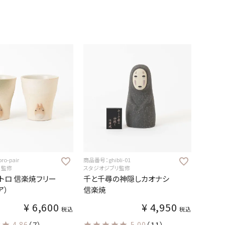
o-pair
商品番号：ghibli-01
リ監修
スタジオジブリ監修
トロ 信楽焼フリー
千と千尋の神隠しカオナシ
ア）
信楽焼
¥
6,600
¥
4,950
税込
税込
4.86
（7）
5.00
（11）