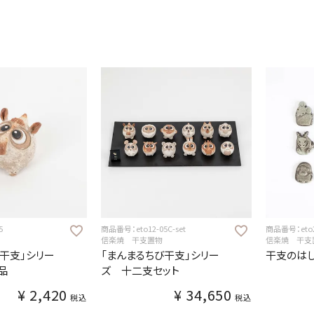
5
商品番号：eto12-05C-set
商品番号：eto2
信楽焼 干支置物
信楽焼 干支
び干支」シリー
「まんまるちび干支」シリー
干支のは
品
ズ 十二支セット
¥
2,420
¥
34,650
税込
税込