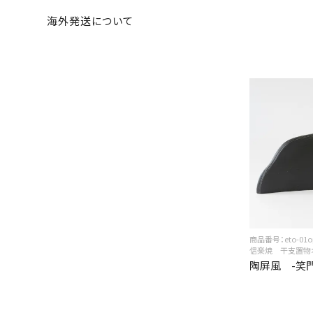
海外発送について
商品番号：eto-01o
信楽焼 干支置物
陶屏風 -笑