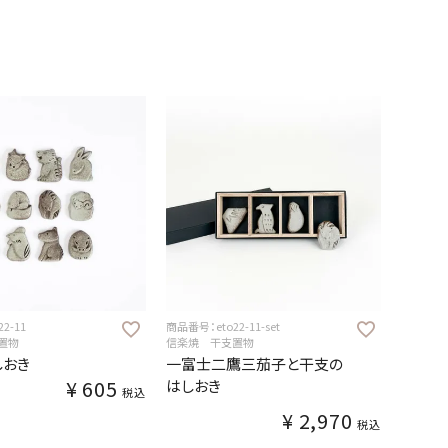
2-11
商品番号：eto22-11-set
置物
信楽焼 干支置物
しおき
一富士二鷹三茄子と干支の
¥
605
はしおき
税込
¥
2,970
税込