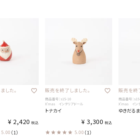
ました。
販売を終了しました。
販売を終
商品番号：s15-10
商品番号：s15-
X'mas インテリアドール
X'mas イ
トナカイ
ゆきだるま
¥
2,420
¥
3,300
税込
税込
5.00
（1）
5.00
（1）