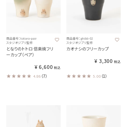
商品番号：totoro-pair
商品番号：ghibli-02
スタジオジブリ監修
スタジオジブリ監修
となりのトトロ 信楽焼フリ
カオナシのフリーカップ
ーカップ（ペア）
¥
3,300
税込
¥
6,600
税込
（7）
（1）
4.86
5.00