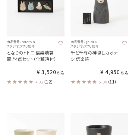
商品番号：totoro-h
商品番号：ghibli-01
スタジオジブリ監修
スタジオジブリ監修
となりのトトロ 信楽焼箸
千と千尋の神隠しカオナ
置き4点セット（化粧箱付）
シ 信楽焼
¥
3,520
¥
4,950
税込
税込
（12）
（11）
4.92
5.00