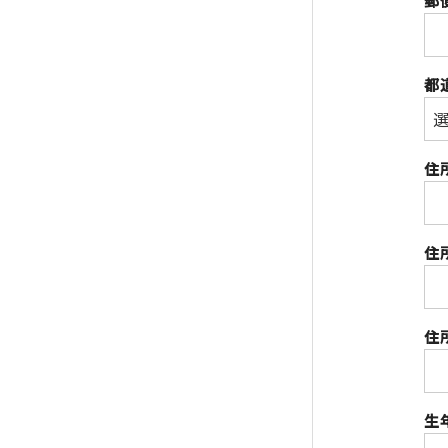
郵
都
住
住
住
生