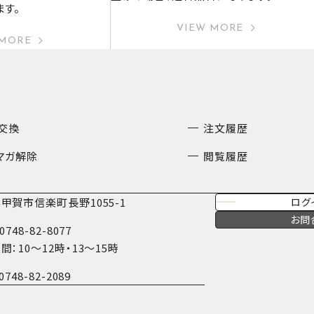
ます。
VIEW MORE
 MORE
交換
注文履歴
マガ解除
閲覧履歴
甲賀市信楽町長野1055-1
ログ
お問
0748-82-8077
間：10〜12時・13〜15時
0748-82-2089