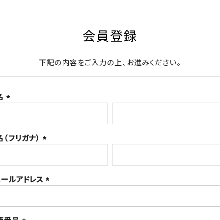
会員登録
下記の内容をご入力の上、お進みください。
名
(必
須)
名（フリガナ）
(必
須)
メールアドレス
(必
須)