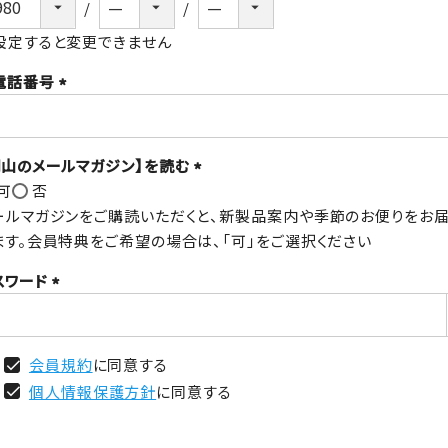
(必
須)
設定すると変更できません
電話番号
(必
須)
明山のメールマガジン】を読む
可
否
(必
ールマガジンをご購読いただくと、新製品案内や季節のお便りをお
須)
ます。会員特典をご希望の場合は、「可」をご選択ください
スワード
(必
須)
会員規約
に同意する
個人情報保護方針
に同意する