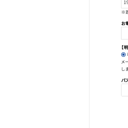
※
お
【
メ
し
パ