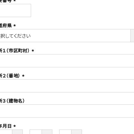
便番号
(必
須)
道府県
(必
須)
所１（市区町村）
(必
須)
所２（番地）
(必
須)
所３（建物名）
年月日