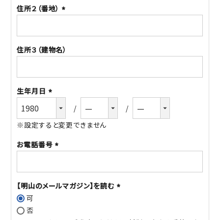
住所２（番地）
(必
須)
住所３（建物名）
生年月日
(必
須)
※設定すると変更できません
お電話番号
(必
須)
【明山のメールマガジン】を読む
可
(必
否
須)