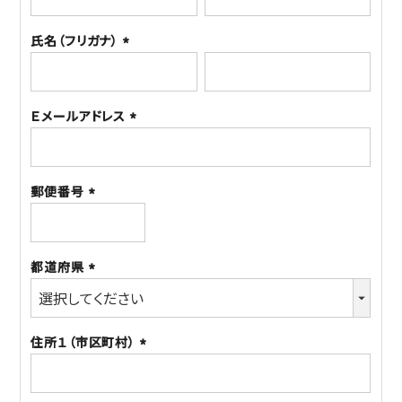
須)
氏名（フリガナ）
(必
須)
Ｅメールアドレス
(必
須)
郵便番号
(必
須)
都道府県
(必
須)
住所１（市区町村）
(必
須)